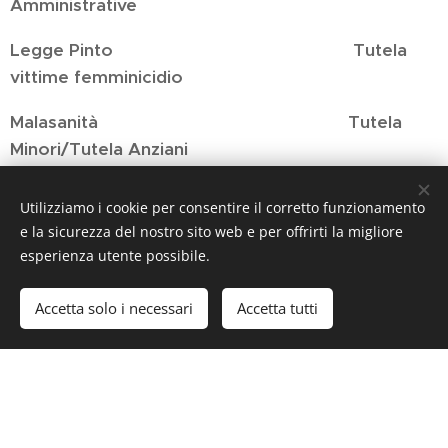
Amministrative
Legge Pinto Tutela
vittime femminicidio
Malasanità Tutela
Minori/Tutela Anziani
Pratiche
Separazione e Divorzi
Utilizziamo i cookie per consentire il corretto funzionamento
Investigative
Infortunistica Stradale
e la sicurezza del nostro sito web e per offrirti la migliore
esperienza utente possibile.
Ogni richiesta dell'utente inviata anche per email
all'indirizzo p.e.o.
assoitalia2025@libero.it
viene
Accetta solo i necessari
Accetta tutti
smistata al professionista competente del settore
che avrà il compito di istruire la pratica e ricontattare
l'interessato/a a stretto giro.